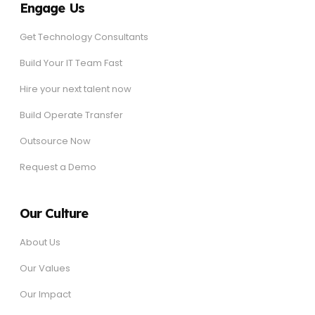
Engage Us
Get Technology Consultants
Build Your IT Team Fast
Hire your next talent now
Build Operate Transfer
Outsource Now
Request a Demo
Our Culture
About Us
Our Values
Our Impact