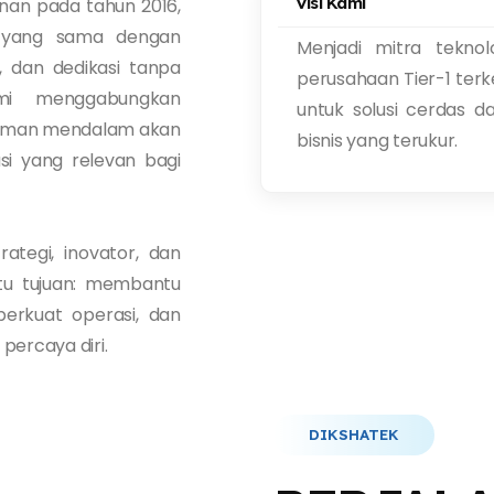
Visi Kami
anan pada tahun 2016,
lai yang sama dengan
Menjadi mitra teknol
n, dan dedikasi tanpa
perusahaan Tier-1 terk
mi menggabungkan
untuk solusi cerdas 
haman mendalam akan
bisnis yang terukur.
si yang relevan bagi
ategi, inovator, dan
tu tujuan: membantu
rkuat operasi, dan
ercaya diri.
DIKSHATEK