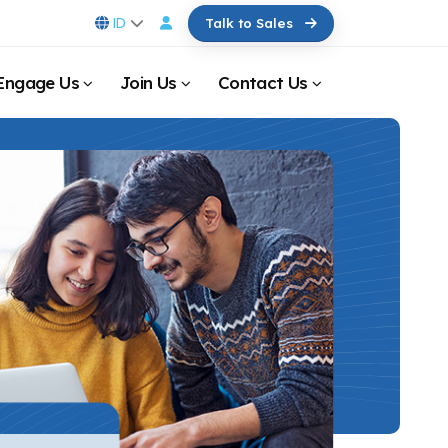
ID
Talk to Sales
Engage Us
Join Us
Contact Us