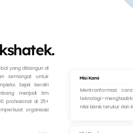
ikshatek.
obal yang dibangun di
dan semangat untuk
Misi Kami
leks. Sejak berdiri
Mentranformasi car
mbang menjadi tim
teknologi—menghadirka
00 profesional di 25+
nilai bisnis terukur dan
mperkuat organisasi