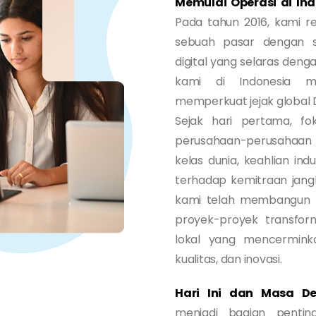
Memulai Operasi di In
Pada tahun 2016, kami r
sebuah pasar dengan 
digital yang selaras deng
kami di Indonesia me
memperkuat jejak global 
Sejak hari pertama, f
perusahaan-perusahaan 
kelas dunia, keahlian i
terhadap kemitraan jang
kami telah membangun 
proyek-proyek transfo
lokal yang mencerminka
kualitas, dan inovasi.
Hari Ini dan Masa D
menjadi bagian penti