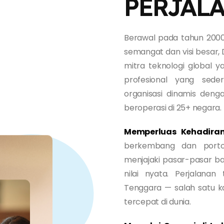
PERJAL
Berawal pada tahun 2000 
semangat dan visi besar,
mitra teknologi global y
profesional yang sede
organisasi dinamis denga
beroperasi di 25+ negara.
Memperluas Kehadiran
berkembang dan portof
menjajaki pasar-pasar b
nilai nyata. Perjalan
Tenggara — salah satu k
tercepat di dunia.