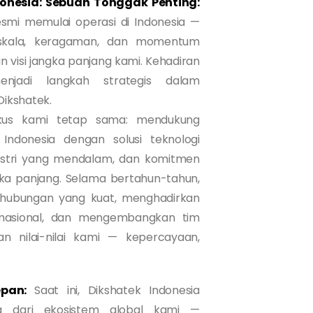
donesia: Sebuah Tonggak Penting:
esmi memulai operasi di Indonesia —
skala, keragaman, dan momentum
an visi jangka panjang kami. Kehadiran
njadi langkah strategis dalam
Dikshatek.
okus kami tetap sama: mendukung
Indonesia dengan solusi teknologi
ndustri yang mendalam, dan komitmen
ka panjang. Selama bertahun-tahun,
hubungan yang kuat, menghadirkan
rmasional, dan mengembangkan tim
n nilai-nilai kami — kepercayaan,
epan:
Saat ini, Dikshatek Indonesia
ng dari ekosistem global kami —