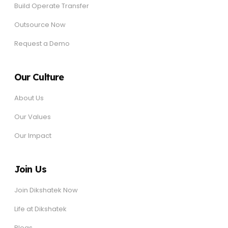
Build Operate Transfer
Outsource Now
Request a Demo
Our Culture
About Us
Our Values
Our Impact
Join Us
Join Dikshatek Now
Life at Dikshatek
Blogs