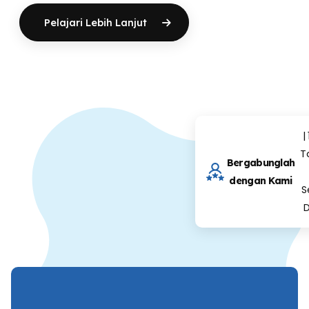
Pelajari Lebih Lanjut
|
T
Bergabunglah
dengan Kami
S
D